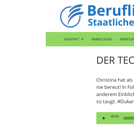
Zum
Inhalt
springen
Suchen
Berufliche Oberschule Bad Tölz
KONTAKT
ANMELDUNG
BERATU
DER TE
Christina hat al
nie bereut! In Fo
anderem Einblick
so taugt. #Dukan
Audio-
00:00
Player