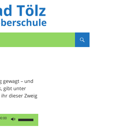
ig gewagt – und
, gibt unter
 ihr dieser Zweig
Pfeiltasten
00:00
Hoch/Runter
benutzen,