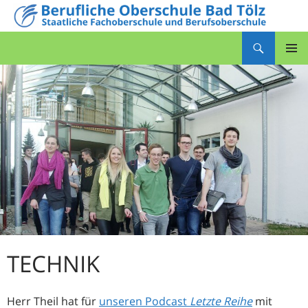
Zum
Inhalt
Suchen
springen
Berufliche Oberschule Bad Tölz
PRIMÄR
MENÜ
TECHNIK
Herr Theil hat für
unseren Podcast
Letzte Reihe
mit