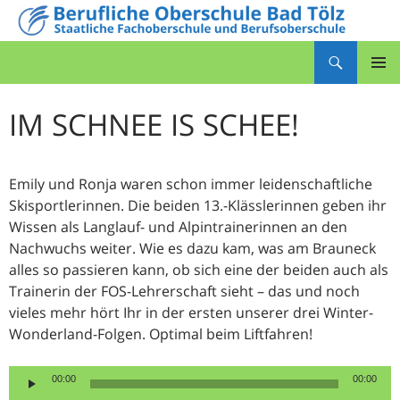
Zum
Inhalt
Suchen
springen
Berufliche Oberschule Bad Tölz
PRIMÄR
MENÜ
IM SCHNEE IS SCHEE!
Emily und Ronja waren schon immer leidenschaftliche
Skisportlerinnen. Die beiden 13.-Klässlerinnen geben ihr
Wissen als Langlauf- und Alpintrainerinnen an den
Nachwuchs weiter. Wie es dazu kam, was am Brauneck
alles so passieren kann, ob sich eine der beiden auch als
Trainerin der FOS-Lehrerschaft sieht – das und noch
vieles mehr hört Ihr in der ersten unserer drei Winter-
Wonderland-Folgen. Optimal beim Liftfahren!
Audio-
00:00
00:00
Player