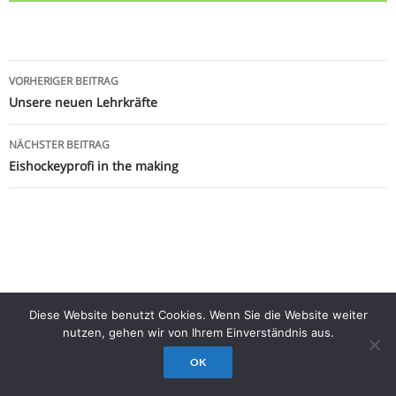
Beitragsnavigation
VORHERIGER BEITRAG
Unsere neuen Lehrkräfte
NÄCHSTER BEITRAG
Eishockeyprofi in the making
Diese Website benutzt Cookies. Wenn Sie die Website weiter
nutzen, gehen wir von Ihrem Einverständnis aus.
OK