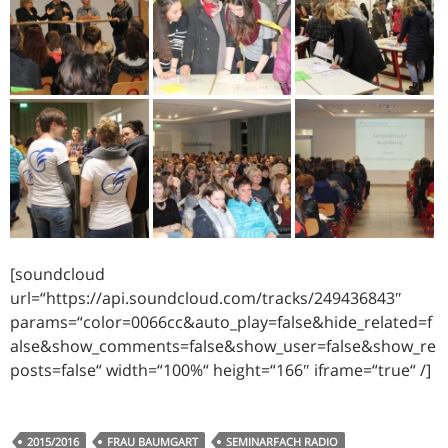
[soundcloud
url=“https://api.soundcloud.com/tracks/249436843″
params=“color=0066cc&auto_play=false&hide_related=f
alse&show_comments=false&show_user=false&show_re
posts=false“ width=“100%“ height=“166″ iframe=“true“ /]
2015/2016
FRAU BAUMGART
SEMINARFACH RADIO