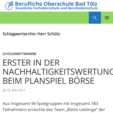
Zum
Inhalt
Suchen
springen
Berufliche Oberschule Bad Tölz
PRIMÄR
MENÜ
Schlagwortarchiv: Herr Schütz
SCHÜLERWETTBEWERB
ERSTER IN DER
NACHHALTIGKEITSWERTUN
BEIM PLANSPIEL BÖRSE
16. MAI 2017
Aus insgesamt 94 Spielgruppen mit insgesamt 383
Teilnehmern erreichte das Team „Böttis Lieblinge“ der