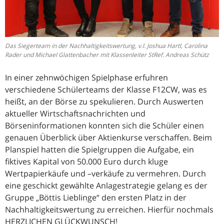
Das Siegerteam in der Nachhaltigkeitswertung, v.l. Joshua Hartl, Carolina
Rader und Michael Glattenbacher mit Klassenleiter StRef. Andreas Schütz
In einer zehnwöchigen Spielphase erfuhren
verschiedene Schülerteams der Klasse F12CW, was es
heißt, an der Börse zu spekulieren. Durch Auswerten
aktueller Wirtschaftsnachrichten und
Börseninformationen konnten sich die Schüler einen
genauen Überblick über Aktienkurse verschaffen. Beim
Planspiel hatten die Spielgruppen die Aufgabe, ein
fiktives Kapital von 50.000 Euro durch kluge
Wertpapierkäufe und –verkäufe zu vermehren. Durch
eine geschickt gewählte Anlagestrategie gelang es der
Gruppe „Böttis Lieblinge“ den ersten Platz in der
Nachhaltigkeitswertung zu erreichen. Hierfür nochmals
HERZLICHEN GLÜCKWUNSCH!