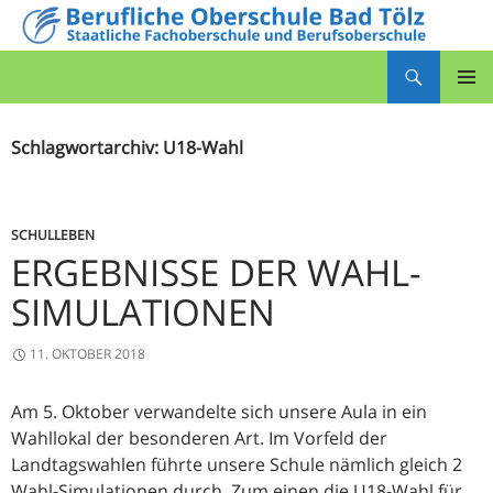
Zum
Inhalt
Suchen
springen
Berufliche Oberschule Bad Tölz
PRIMÄR
MENÜ
Schlagwortarchiv: U18-Wahl
SCHULLEBEN
ERGEBNISSE DER WAHL-
SIMULATIONEN
11. OKTOBER 2018
Am 5. Oktober verwandelte sich unsere Aula in ein
Wahllokal der besonderen Art. Im Vorfeld der
Landtagswahlen führte unsere Schule nämlich gleich 2
Wahl-Simulationen durch. Zum einen die U18-Wahl für