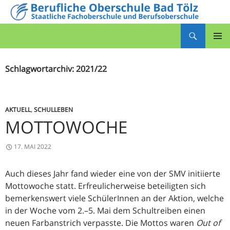
Zum
Inhalt
Suchen
springen
Berufliche Oberschule Bad Tölz
PRIMÄR
MENÜ
Schlagwortarchiv: 2021/22
AKTUELL
,
SCHULLEBEN
MOTTOWOCHE
17. MAI 2022
Auch dieses Jahr fand wieder eine von der SMV initiierte
Mottowoche statt. Erfreulicherweise beteiligten sich
bemerkenswert viele SchülerInnen an der Aktion, welche
in der Woche vom 2.–5. Mai dem Schultreiben einen
neuen Farbanstrich verpasste. Die Mottos waren
Out of