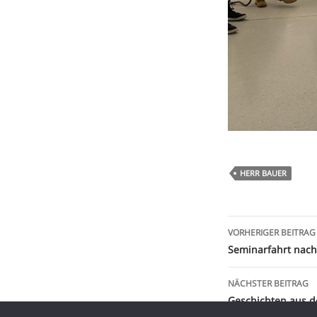
HERR BAUER
Beitragsna
VORHERIGER BEITRAG
Seminarfahrt nac
NÄCHSTER BEITRAG
Geschichten aus de