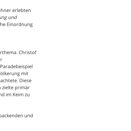
ahner erlebten
ung und
sche Einordnung
rthema. Christof
er
 Paradebeispiel
völkerung mit
achtete. Diese
 zielte primär
nd im Keim zu
 packenden und