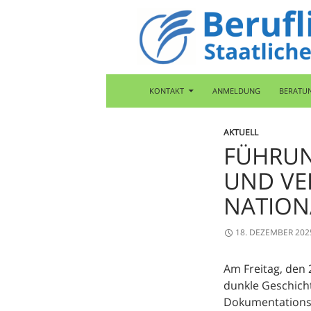
Zum
Inhalt
springen
Suchen
Berufliche Oberschule Bad Tölz
KONTAKT
ANMELDUNG
BERATU
AKTUELL
FÜHRUN
UND VE
NATION
18. DEZEMBER 202
Am Freitag, den 
dunkle Geschich
Dokumentations