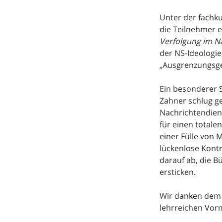
Unter der fachk
die Teilnehmer 
Verfolgung im Na
der NS-Ideologi
„Ausgrenzungsge
Ein besonderer 
Zahner schlug ge
Nachrichtendiens
für einen totale
einer Fülle von
lückenlose Kontr
darauf ab, die B
ersticken.
Wir danken dem
lehrreichen Vorm