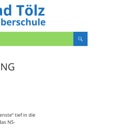
UNG
ste“ tief in die
das NS-