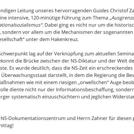
undigen Leitung unseres hervorragenden Guides Christof Z
eine intensive, 120-minütige Führung zum Thema
„Ausgrenz
tionalsozialismus“
. Dabei ging es nicht nur um die histori
e, sondern vor allem um die Mechanismen der sogenannten
sellschaft“ unter dem Hakenkreuz.
Schwerpunkt lag auf der Verknüpfung zum aktuellen Semina
konnt die Brücke zwischen der NS-Diktatur und der Welt d
te. Es wurde deutlich, dass die NS-Zeit ein erschreckendes
n Überwachungsstaat darstellt, in dem die Regierung die Be
 Maßnahmen wie mit einem riesigen „orwellschen“ Auge beob
olle diente nicht nur der Informationsbeschaffung, sondern
ürger systematisch einzuschüchtern und jeglichen Widersta
 NS-Dokumentationszentrum und Herrn Zahner für diesen
ittag!