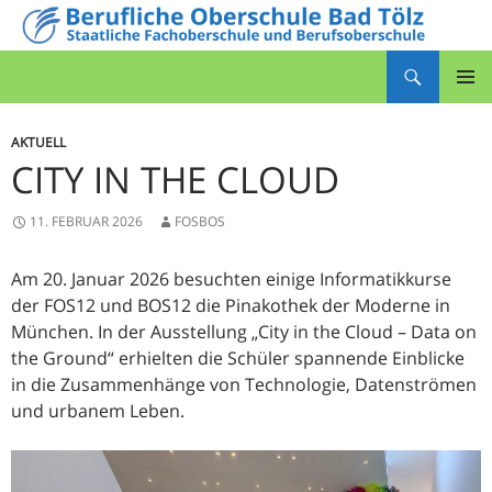
Zum
Inhalt
Suchen
springen
Berufliche Oberschule Bad Tölz
PRIMÄR
MENÜ
AKTUELL
CITY IN THE CLOUD
11. FEBRUAR 2026
FOSBOS
Am 20. Januar 2026 besuchten einige Informatikkurse
der FOS12 und BOS12 die Pinakothek der Moderne in
München. In der Ausstellung „City in the Cloud – Data on
the Ground“ erhielten die Schüler spannende Einblicke
in die Zusammenhänge von Technologie, Datenströmen
und urbanem Leben.