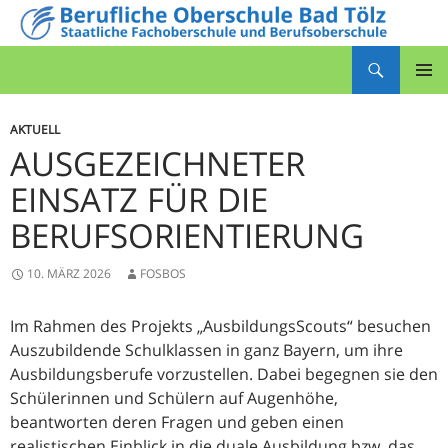
Zum
Inhalt
Suchen
springen
Berufliche Oberschule Bad Tölz
PRIMÄR
MENÜ
AKTUELL
AUSGEZEICHNETER
EINSATZ FÜR DIE
BERUFSORIENTIERUNG
10. MÄRZ 2026
FOSBOS
Im Rahmen des Projekts „AusbildungsScouts“ besuchen
Auszubildende Schulklassen in ganz Bayern, um ihre
Ausbildungsberufe vorzustellen. Dabei begegnen sie den
Schülerinnen und Schülern auf Augenhöhe,
beantworten deren Fragen und geben einen
realistischen Einblick in die duale Ausbildung bzw. das